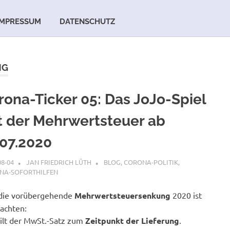
IMPRESSUM
DATENSCHUTZ
NG
rona-Ticker 05: Das JoJo-Spiel
t der Mehrwertsteuer ab
.07.2020
08-04
JAN FRIEDRICH LÜTH
BLOG
,
CORONA-POLITIK
,
NA-SOFORTHILFEN
 die vorübergehende
Mehrwertsteuersenkung
2020 ist
achten:
gilt der MwSt.-Satz zum
Zeitpunkt der Lieferung
.