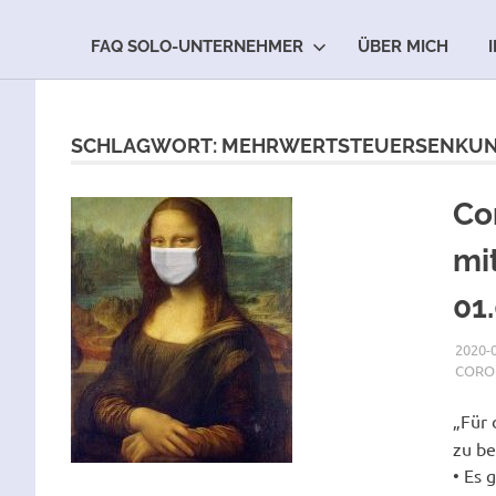
FAQ SOLO-UNTERNEHMER
ÜBER MICH
Zum
Inhalt
springen
SCHLAGWORT:
MEHRWERTSTEUERSENKU
Co
mi
01
2020-
CORO
„Für
zu be
• Es 