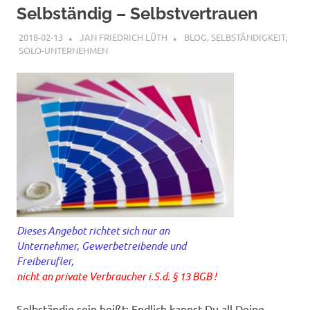
Inhalt
Selbständig – Selbstvertrauen
springen
2018-02-13
JAN FRIEDRICH LÜTH
BLOG
,
SELBSTÄNDIGKEIT
,
SOLO-UNTERNEHMEN
Dieses Angebot richtet sich nur an
Unternehmer, Gewerbetreibende und
Freiberufler,
nicht an private Verbraucher i.S.d. § 13 BGB !
Selbständig sein heißt: Endlich kannst Du all Deine