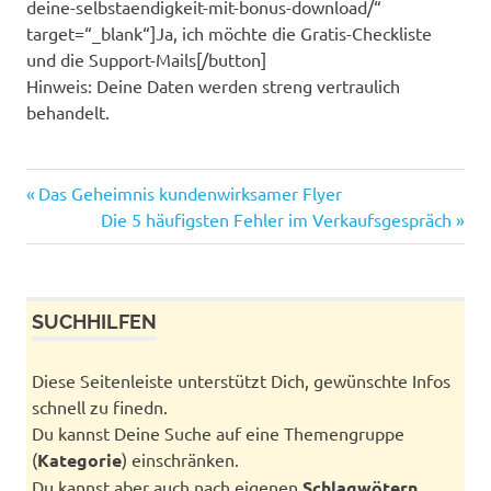
deine-selbstaendigkeit-mit-bonus-download/“
target=“_blank“]Ja, ich möchte die Gratis-Checkliste
und die Support-Mails[/button]
Hinweis: Deine Daten werden streng vertraulich
behandelt.
Vorheriger
Beitragsnavigation
Das Geheimnis kundenwirksamer Flyer
Beitrag:
Nächster
Die 5 häufigsten Fehler im Verkaufsgespräch
Beitrag:
SUCHHILFEN
Diese Seitenleiste unterstützt Dich, gewünschte Infos
schnell zu finedn.
Du kannst Deine Suche auf eine Themengruppe
(
Kategorie
) einschränken.
Du kannst aber auch nach eigenen
Schlagwötern